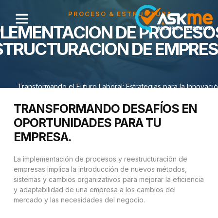
PROCESO & ESTRUCTURA
PLEMENTACION DE PROCESO
STRUCTURACION DE EMPRE
Transformando el Futuro Laboral: Estrategias para la Innovaci
y Eficiencia Empresarial
TRANSFORMANDO DESAFÍOS EN
OPORTUNIDADES PARA TU
EMPRESA.
La implementación de procesos y reestructuración de
empresas implica la introducción de nuevos métodos,
sistemas y cambios organizativos para mejorar la eficiencia
y adaptabilidad de una empresa a los cambios del
mercado y las necesidades del negocio.